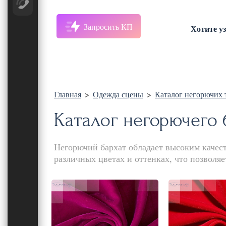
Запросить КП
Хотите у
Главная
>
Одежда сцены
>
Каталог негорючих 
Каталог негорючего 
Негорючий бархат обладает высоким качес
различных цветах и оттенках, что позволяе