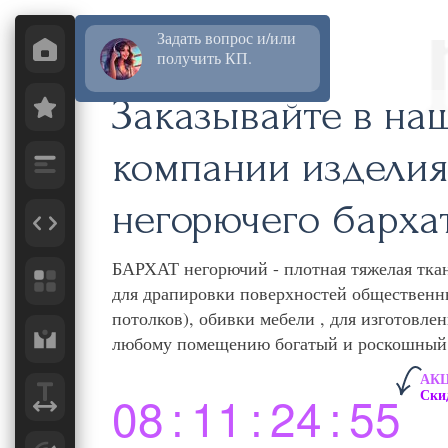
Задать вопрос и/или
получить КП.
Заказывайте в на
компании изделия
негорючего бархат
БАРХАТ негорючий - плотная тяжелая ткан
для драпировки поверхностей общественн
потолков), обивки мебели , для изготовле
любому помещению богатый и роскошный
АК
08
11
24
53
Ски
:
:
:
ДНЕЙ
ЧАСОВ
МИНУТЫ
СЕКУНДЫ