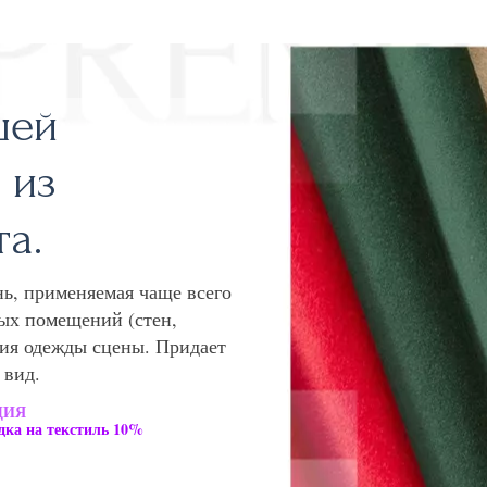
шей
 из
а.
ь, применяемая чаще всего
ых помещений (стен,
ния одежды сцены. Придает
 вид.
ЦИЯ
:
дка на текстиль 10%