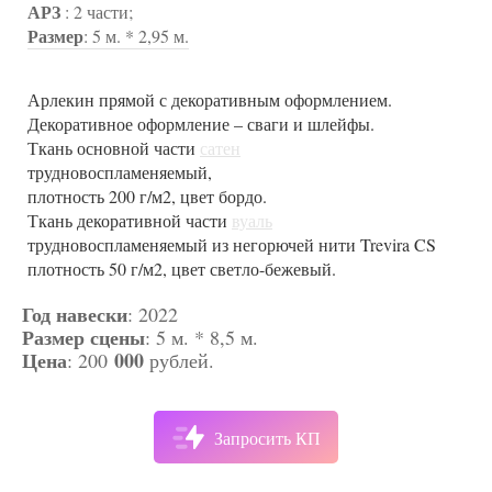
АРЗ
: 2 части;
Размер
: 5 м. * 2,95 м.
Арлекин прямой с декоративным оформлением.
Задник прямой. Коэффициент драпировки 150%.
Кулисы прямые. Ткань
Падуга прямая.
Антрактно-раздвижной занавес прямой.
сатен
,
Декоративное оформление – сваги и шлейфы.
Ткань
плотность 200 г/м2, цвет слоновая кость
Ткань
Коэффициент драпировки 150%.
сатен
сатен
трудновоспламеняемый, плотность 200 г/м2,
трудновоспламеняемый, плотность 200 г/м2,
Ткань основной части
цвет слоновая кость.
цвет слоновая кость.
Ткань
сатен
трудновоспламеняемый, плотность
сатен
трудновоспламеняемый,
200 г/м2, цвет бордо.
плотность 200 г/м2, цвет бордо.
Ткань декоративной части
вуаль
трудновоспламеняемый из негорючей нити Trevira CS
плотность 50 г/м2, цвет светло-бежевый.
Год навески
: 2022
Размер сцены
: 5 м. * 8,5 м.
Цена
000
: 200
рублей.
Запросить КП